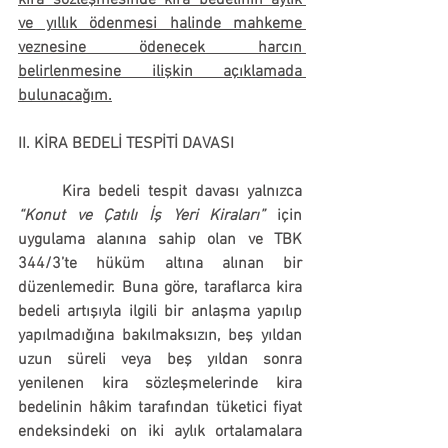
kira sözleşmesinde kira bedelinin aylık 
ve yıllık ödenmesi halinde mahkeme 
veznesine ödenecek harcın 
belirlenmesine ilişkin açıklamada 
bulunacağım.
II. KİRA BEDELİ TESPİTİ DAVASI
	Kira bedeli tespit davası yalnızca 
“Konut ve Çatılı İş Yeri Kiraları”
 için 
uygulama alanına sahip olan ve TBK 
344/3’te hüküm altına alınan bir 
düzenlemedir. Buna göre, taraflarca kira 
bedeli artışıyla ilgili bir anlaşma yapılıp 
yapılmadığına bakılmaksızın, beş yıldan 
uzun süreli veya beş yıldan sonra 
yenilenen kira sözleşmelerinde kira 
bedelinin hâkim tarafından tüketici fiyat 
endeksindeki on iki aylık ortalamalara 