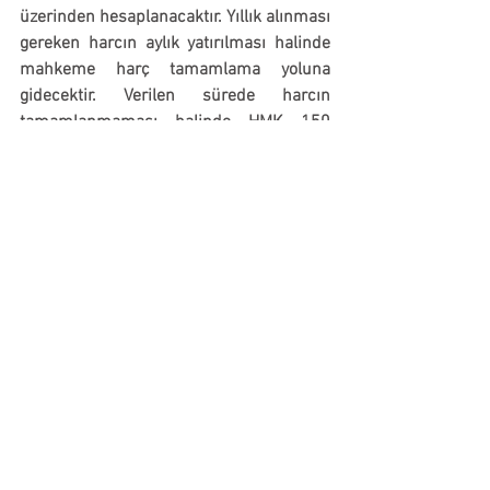
üzerinden hesaplanacaktır. Yıllık alınması 
gereken harcın aylık yatırılması halinde 
mahkeme harç tamamlama yoluna 
gidecektir. Verilen sürede harcın 
tamamlanmaması halinde HMK 150 
kapsamında işlem tesis edilecektir.
Av. Arb. Metincan UÇAR
Bu yazı hukuki tavsiye ya da danışmanlık 
niteliğinde değildir. Her somut olay 
kendine has özelliklerine göre ele alınıp 
çözümlenmelidir. MCU+Partners 
Hukuk&Danışmanlık&Arabuluculuk, bu 
web sitesinde yer alan bilgilerin içeriği ya 
da ziyaretçilerin bu web sitesine 
dayanarak yaptığı işlemlerden 
sorumluluk kabul etmemektedir. Web 
sitesinin ziyaretçileri bilgilerin yanlış 