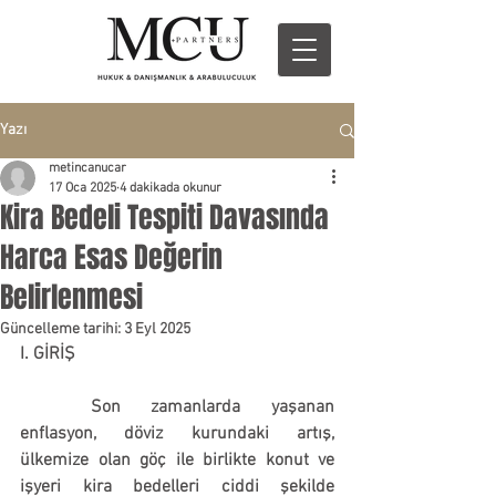
Yazı
metincanucar
17 Oca 2025
4 dakikada okunur
Kira Bedeli Tespiti Davasında
Harca Esas Değerin
Belirlenmesi
Güncelleme tarihi:
3 Eyl 2025
I. GİRİŞ
	Son zamanlarda yaşanan 
enflasyon, döviz kurundaki artış, 
ülkemize olan göç ile birlikte konut ve 
işyeri kira bedelleri ciddi şekilde 