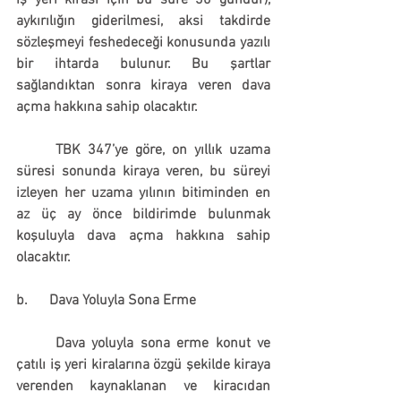
iş yeri kirası için bu süre 30 gündür)
, 
aykırılığın giderilmesi, 
aksi takdirde 
sözleşmeyi feshedeceği konusunda yazılı 
bir ihtarda bulunur. 
Bu şartlar 
sağlandıktan sonra kiraya veren dava 
açma hakkına sahip olacaktır.
	TBK 347’ye göre, 
on yıllık uzama 
süresi sonunda kiraya veren, bu süreyi 
izleyen her uzama yılının bitiminden en 
az üç ay önce bildirimde bulunmak 
koşuluyla
 dava açma hakkına sahip 
olacaktır.
b.      Dava Yoluyla Sona Erme
	Dava yoluyla sona erme konut ve 
çatılı iş yeri kiralarına özgü şekilde kiraya 
verenden kaynaklanan ve kiracıdan 