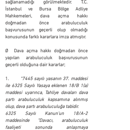
sağlanamadığı görülmektedir. T.C. 
İstanbul ve Bursa Bölge Adliye 
Mahkemeleri, dava açma hakkı 
doğmadan önce arabuluculuk 
başvurusunun geçerli olup olmadığı 
konusunda farklı kararlara imza atmıştır.
Ø  
Dava açma hakkı doğmadan önce 
yapılan arabuluculuk başvurusunun 
geçerli olduğuna dair kararlar;
1.       
“7445 sayılı yasanın 37. maddesi 
ile 6325 Sayılı Yasaya eklenen 18/B 1(a) 
maddesi uyarınca, Tahliye davaları dava 
şartı arabuluculuk kapsamına alınmış 
olup, dava şartı arabuluculuğa tabidir.
6325 Sayılı Kanun’un 18/A-2 
maddesinde "Davacı, arabuluculuk 
faaliyeti sonunda anlaşmaya 