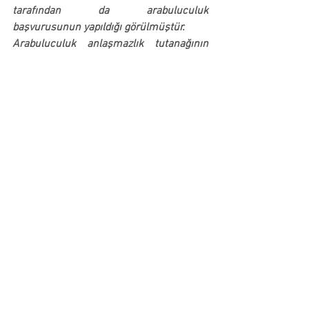
tarafından da arabuluculuk 
başvurusunun yapıldığı görülmüştür.
Arabuluculuk anlaşmazlık tutanağının 
dosyaya ibraz edildiği, ancak dava açma 
süresi başlamadan arabuluculuk 
başvurusu yapılmasının sonuca etkili 
olmadığı, dava açma süresi başladıktan 
sonra arabuluculuk başvurusu yapılması 
ve anlaşma sağlanamaz ise son 
tutanağın ibraz edilerek dava açılması 
gerektiği, Dolayısıyla kira akdi uyarınca 
dava açma süresinin 05/10/2023 
tarihinde başladığı arabuluculuk 
tutanağının ise 04/09/2023 başvuru 
tarihli (20/09/2023 anlaşmazlık tutanağı 
tarihli) olduğu, dolayısıyla dava hakkı 
doğmadan arabuluculuk yoluna 
başvurulduğundan dava şartının yerine 