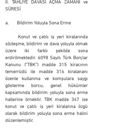
II. TAHLİYE DAVASI AÇMA ZAMANI ve 
SÜRESİ
a.       Bildirim Yoluyla Sona Erme
	Konut ve çatılı iş yeri kiralarında 
sözleşme, bildirim ve dava yoluyla olmak 
üzere iki farklı şekilde sona 
erdirilmektedir. 6098 Sayılı Türk Borçlar 
Kanunu 
(“TBK”)
 madde 315 kiracının 
temerrüdü ile madde 316 kiralananı 
özenle kullanma ve komşulara saygı 
gösterme borcu, genel hükümler 
kapsamında bildirim yoluyla sona erme 
hallerine örnektir. TBK madde 347 ise 
konut ve çatılı iş yeri kiralarına özgü 
olarak bildirim yoluyla sona erme halini 
düzenlemiştir.  