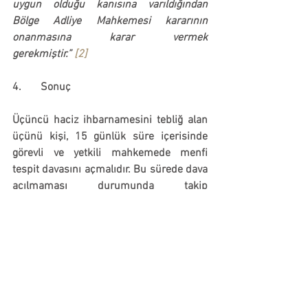
uygun olduğu kanısına varıldığından 
Bölge Adliye Mahkemesi kararının 
onanmasına karar vermek 
gerekmiştir.” 
[2]
4.       Sonuç
Üçüncü haciz ihbarnamesini tebliğ alan 
üçünü kişi, 15 günlük süre içerisinde 
görevli ve yetkili mahkemede menfi 
tespit davasını açmalıdır. Bu sürede dava 
açılmaması durumunda takip 
alacaklısına karşı İİK 72 menfi tespit 
davası açılması halinde netice 
alınamayacaktır. Dava İİK 72’ye dayalı 
olarak açılsa dahi üçüncü kişinin açtığı 
bu dava İİK 89/3 kapsamında 
değerlendirilecek ve süre aşımı 
nedeniyle davanın reddi gündeme 