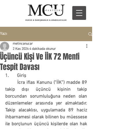
Yazı
metincanucar
2 Kas 2024
4 dakikada okunur
Üçüncü Kişi Ve İİK 72 Menfi
Tespit Davası
1.       Giriş
	İcra iflas Kanunu 
(“İİK”)
 madde 89 
takip dışı üçüncü kişinin takip 
borcundan sorumluluğuna neden olan 
düzenlemeler arasında yer almaktadır. 
Takip alacaklısı, uygulamada 89 haciz 
ihbarnamesi olarak bilinen bu müessese 
ile borçlunun üçüncü kişilerde olan hak 