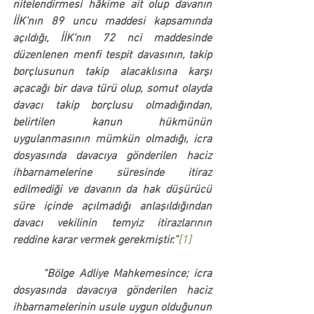
nitelendirmesi hâkime ait olup davanın 
İİK’nın 89 uncu maddesi kapsamında 
açıldığı
, İİK’nın 72 nci maddesinde 
düzenlenen menfi tespit davasının, takip 
borçlusunun takip alacaklısına karşı 
açacağı bir dava türü olup, somut olayda 
davacı takip borçlusu olmadığından, 
belirtilen kanun hükmünün 
uygulanmasının mümkün olmadığı,
 icra 
dosyasında davacıya gönderilen haciz 
ihbarnamelerine süresinde itiraz 
edilmediği ve davanın da hak düşürücü 
süre içinde açılmadığı anlaşıldığından 
davacı vekilinin temyiz itirazlarının 
reddine karar vermek gerekmiştir.”
[1]
	“Bölge Adliye Mahkemesince; icra 
dosyasında davacıya gönderilen haciz 
ihbarnamelerinin usule uygun olduğunun 