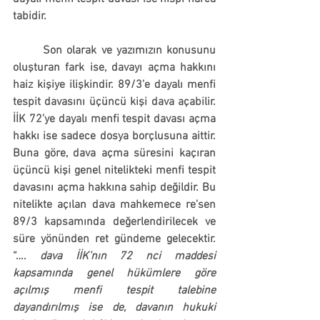
tabidir.
	Son olarak ve yazımızın konusunu 
oluşturan fark ise, davayı açma hakkını 
haiz kişiye ilişkindir. 89/3’e dayalı menfi 
tespit davasını üçüncü kişi dava açabilir. 
İİK 72’ye dayalı menfi tespit davası açma 
hakkı ise sadece dosya borçlusuna aittir. 
Buna göre, dava açma süresini kaçıran 
üçüncü kişi genel nitelikteki menfi tespit 
davasını açma hakkına sahip değildir. Bu 
nitelikte açılan dava mahkemece re’sen 
89/3 kapsamında değerlendirilecek ve 
süre yönünden ret gündeme gelecektir. 
“…. 
dava İİK’nın 72 nci maddesi 
kapsamında genel hükümlere göre 
açılmış menfi tespit talebine 
dayandırılmış ise de, davanın hukuki 