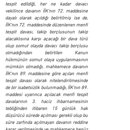
tespit edildiği, 
her ne kadar davacı 
vekilince davanın İİK'nın 72. maddesine 
dayalı olarak açıldığı belirtilmiş ise de, 
İİK’nın 72. maddesinde düzenlenen menfi 
tespit davası, takip borçlusunun takip 
alacaklısına karşı açacağı bir dava türü 
olup somut olayda davacı takip borçlusu 
olmadığından belirtilen Kanun 
hükmünün somut olaya uygulanmasının 
mümkün olmadığı, mahkemece davanın 
İİK'nın 89. maddesine göre açılan menfi 
tespit davası olarak nitelendirilmesinde 
de bir isabetsizlik bulunmadığı, İİK'nın 89. 
maddesi uyarınca açılacak menfi tespit 
davalarının 3. haciz ihbarnamesinin 
tebliğinden itibaren 15 günlük hak 
düşürücü sürede açılması gerekli olup bu 
süre zarfında açılmayan davanın reddine 
karar verilmesinde 
ve mahkemece henüz 