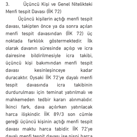
3.       Üçüncü Kişi ve Genel Nitelikteki 
Menfi tespit Davası (İİK 72)
	Üçüncü kişilerin açtığı menfi tespit 
davası, takipten önce ya da sonra açılan 
menfi tespit davasından (İİK 72) üç 
noktada farklılık göstermektedir. İlk 
olarak davanın süresinde açılıp ve icra 
dairesine bildirilmesiyle 
icra takibi, 
üçüncü kişi bakımından menfi tespit 
davası kesinleşinceye kadar 
duracaktır.
 Oysaki İİK 72’ye dayalı menfi 
tespit davasında icra takibinin 
durdurulması için teminat yatırılmalı ve 
mahkemeden tedbir kararı alınmalıdır. 
İkinci fark, dava açılırken yatırılacak 
harca ilişkindir. 
İİK 89/3 son cümle 
gereği üçüncü kişinin açtığı menfi tespit 
davası maktu harca tabidir.
 İİK 72’ye 
dayalı menfi tespit davası ise nispi harca 