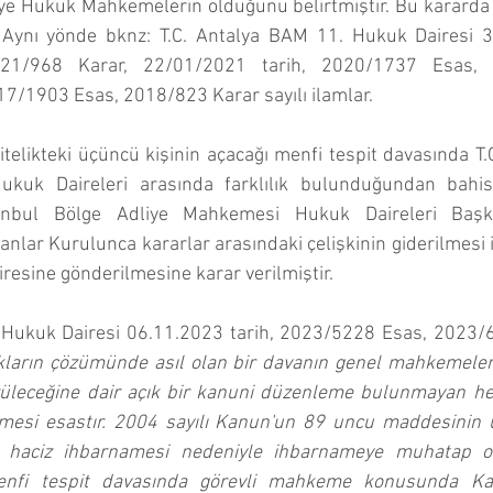
ye Hukuk Mahkemelerin olduğunu belirtmiştir. Bu kararda a
Aynı yönde bknz: T.C. Antalya BAM 11. Hukuk Dairesi 31
21/968 Karar, 22/01/2021 tarih, 2020/1737 Esas, 2
7/1903 Esas, 2018/823 Karar sayılı ilamlar.
telikteki üçüncü kişinin açacağı menfi tespit davasında T.C
kuk Daireleri arasında farklılık bulunduğundan bahisl
stanbul Bölge Adliye Mahkemesi Hukuk Daireleri Başk
lar Kurulunca kararlar arasındaki çelişkinin giderilmesi iç
iresine gönderilmesine karar verilmiştir.
1. Hukuk Dairesi 06.11.2023 tarih, 2023/5228 Esas, 2023/6
ların çözümünde asıl olan bir davanın genel mahkemelerd
leceğine dair açık bir kanuni düzenleme bulunmayan her
esi esastır. 2004 sayılı Kanun'un 89 uncu maddesinin ü
n haciz ihbarnamesi nedeniyle ihbarnameye muhatap ol
enfi tespit davasında görevli mahkeme konusunda Kan