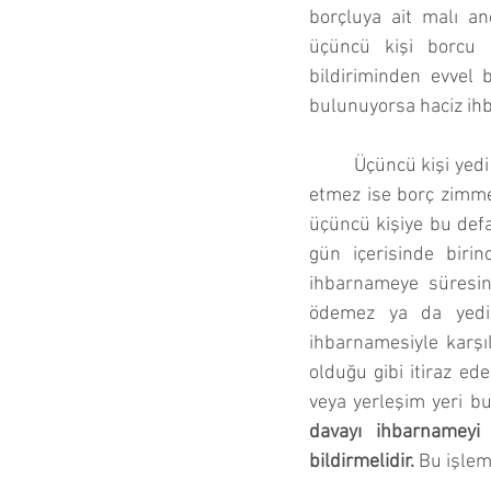
borçluya ait malı anc
üçüncü kişi borcu 
bildiriminden evvel 
bulunuyorsa haciz ihb
Üçüncü kişi yedi
etmez ise borç zimmet
üçüncü kişiye bu defa
gün içerisinde birinc
ihbarnameye süresin
ödemez ya da yedin
ihbarnamesiyle karşıl
olduğu gibi itiraz ed
veya yerleşim yeri 
davayı ihbarnameyi t
bildirmelidir. 
Bu işlem