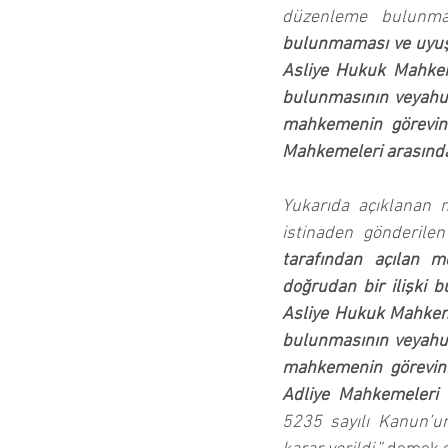
düzenleme bulunma
bulunmaması ve uyuş
Asliye Hukuk Mahkemes
bulunmasının veyahut
mahkemenin görevinin
Mahkemeleri arasındak
Yukarıda açıklanan 
istinaden gönderile
tarafından açılan m
doğrudan bir ilişki
Asliye Hukuk Mahkemes
bulunmasının veyahut
mahkemenin görevinin
Adliye Mahkemeleri 
5235 sayılı Kanun’un