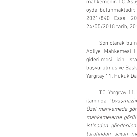
mahkemenin T.C. Asli
oyda bulunmaktadır. 
2021/840 Esas, 20
24/05/2018 tarih, 201
Son olarak bu ni
Adliye Mahkemesi Hu
giderilmesi için İ
başvurulmuş ve Başkan
Yargıtay 11. Hukuk Da
T.C. Yargıtay 1
ilamında; ”
Uyuşmazlık
Özel mahkemede görü
mahkemelerde görülm
istinaden gönderile
tarafından açılan m