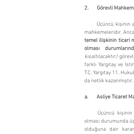
2.       Görevli Mahke
Üçüncü kişinin 
mahkemeleridir. Anca
temel ilişkinin ticar
olması durumların
kısaltılacaktır.)
 görev
farklı Yargıtay ve İs
T.C. Yargıtay 11. Huk
da netlik kazanmıştır.
a.       Asliye Ticaret
Üçüncü kişinin a
olması durumunda üçü
olduğuna dair karar