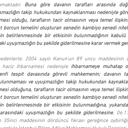
maktadır. 
Buna göre davanın tarafları arasında doğru
mazlığın takip hukukundan kaynaklanması nedeniyle göre
i olduğu, tarafların tacir olmasının veya temel ilişkinin 
 borcun temelini oluşturan senedin kambiyo senedi niteli
 belirlenmesinde bir etkisinin bulunmadığının kabulü i
i uyuşmazlığın bu şekilde giderilmesine karar vermek gere
nedenlerle; 2004 sayılı Kanun'un 89 uncu maddesinin üç
n haciz ihbarnamesi nedeniyle 
ihbarnameye muhatap ol
enfi tespit davasında görevli mahkemenin; davanın tara
 bulunmaması ve uyuşmazlığın takip hukukundan kaynakla
i olduğuna, tarafların tacir olmasının veya temel ilişkinin 
 borcun temelini oluşturan senedin kambiyo senedi niteli
 belirlenmesinde bir etkisinin bulunmadığına, yukarıda b
arasındaki uyuşmazlığın bu şekilde giderilmesine
, 06.1
 35inci maddesinin dördüncü fıkrası gereğince oybirliğiy