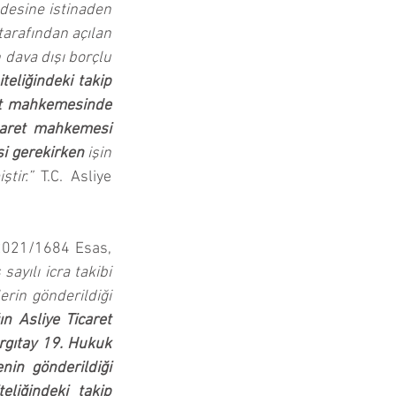
desine istinaden 
arafından açılan 
 dava dışı borçlu 
teliğindeki takip 
et mahkemesinde 
icaret mahkemesi 
si gerekirken 
işin 
tir.”
 T.C. Asliye 
2021/1684 Esas, 
yılı icra takibi 
kambiyo senetlerine mahsus haciz yolu ile takip olup, davaya konu ihbarnamelerin gönderildiği 
 Asliye Ticaret 
gıtay 19. Hukuk 
in gönderildiği 
liğindeki takip 