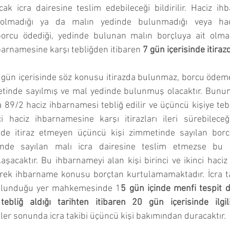
ak icra dairesine teslim edebileceği bildirilir. Haciz ih
olmadığı ya da malın yedinde bulunmadığı veya haci
borcu ödediği, yedinde bulunan malın borçluya ait olmadı
arnamesine karşı tebliğden itibaren 
7 gün içerisinde itiraz
 gün içerisinde söz konusu itirazda bulunmaz, borcu ödeme
inde sayılmış ve mal yedinde bulunmuş olacaktır. Bunun b
 89/2 haciz ihbarnamesi tebliğ edilir ve üçüncü kişiye tebl
i haciz ihbarnamesine karşı itirazları ileri sürebileceği bi
de itiraz etmeyen üçüncü kişi zimmetinde sayılan borcu
de sayılan malı icra dairesine teslim etmezse bu k
aşacaktır. Bu ihbarnameyi alan kişi birinci ve ikinci haci
erek ihbarname konusu borçtan kurtulamamaktadır. İcra tak
bulunduğu yer mahkemesinde 1
5 gün içinde menfi tespit d
ebliğ aldığı tarihten itibaren 20 gün içerisinde ilgili
ler sonunda icra takibi üçüncü kişi bakımından duracaktır. 