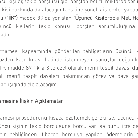
ü kişiler, takip borçlusu gibi borçtan belirli miktarda sor
 kişi hakkında da alacağın tahsiline yönelik işlemler yapab
nu
 (“İİK”)
 madde 89’da yer alan 
“Üçüncü Kişilerdeki Mal, Ha
ncü kişilerin takip konusu borçtan sorumluluğuna n
adır.
namesi kapsamında gönderilen tebligatların üçüncü kiş
zden kaçırılması halinde istenmeyen sonuçlar doğabilm
K madde 89 fıkra 3’te özel olarak menfi tespit davası dü
lı menfi tespit davaları bakımından görev ve dava şart
ları ışığında ele alacağım.
namesine İlişkin Açıklamalar.
amesi prosedürünü kısaca özetlemek gerekirse; üçüncü ki
ncü kişinin takip borçlusuna borcu var ise bunu icra da
nin tebliğinden itibaren borçluya yapılan ödemelerin g