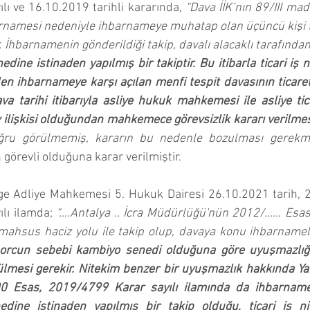
ı ve 16.10.2019 tarihli kararında, 
“Dava İİK’nın 89/III mad
rnamesi nedeniyle ihbarnameye muhatap olan üçüncü kişi t
. İhbarnamenin gönderildiği takip, davalı alacaklı tarafından
dine istinaden yapılmış bir takiptir. Bu itibarla ticari iş ni
en ihbarnameye karşı açılan menfi tespit davasının ticar
va tarihi itibarıyla asliye hukuk mahkemesi ile asliye t
ev ilişkisi olduğundan mahkemece görevsizlik kararı verilme
oğru görülmemiş, kararın bu nedenle bozulması gerekmiş
görevli olduğuna karar verilmiştir.
lge Adliye Mahkemesi 5. Hukuk Dairesi 26.10.2021 tarih, 
lı ilamda; 
“….Antalya .. İcra Müdürlüğü'nün 2012/…… Esas sa
borcun sebebi kambiyo senedi olduğuna göre uyuşmazlığın
mesi gerekir. Nitekim benzer bir uyuşmazlık hakkında Yar
00 Esas, 2019/4799 Karar sayılı ilamında da ihbarnamen
dine istinaden yapılmış bir takip olduğu, ticari iş nite