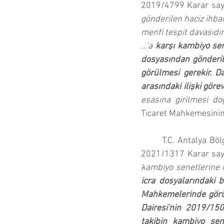
2019/4799 Karar sayıl
gönderilen haciz ihba
menfi tespit davasıdır
...’a 
karşı kambiyo sene
dosyasından gönderil
görülmesi gerekir. Da
arasındaki ilişki gör
esasına girilmesi d
Ticaret Mahkemesinin 
T.C. Antalya Bö
2021/1317 Karar sayı
icra dosyalarındaki 
Mahkemelerinde görül
Dairesi'nin 2019/15
takibin kambiyo sene