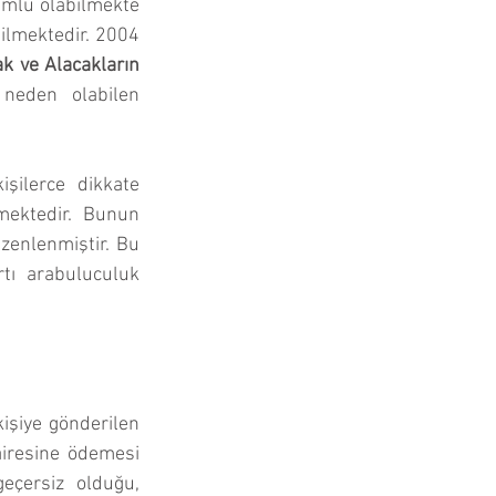
umlu olabilmekte 
ilmektedir. 2004 
k ve Alacakların 
eden olabilen 
ilerce dikkate 
ektedir. Bunun 
zenlenmiştir. Bu 
ı arabuluculuk 
şiye gönderilen 
iresine ödemesi 
eçersiz olduğu, 