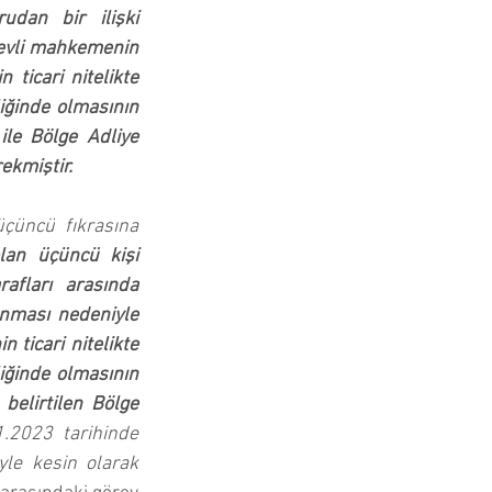
dan bir ilişki 
vli mahkemenin 
ticari nitelikte 
ğinde olmasının 
le Bölge Adliye 
kmiştir. 
üncü fıkrasına 
an üçüncü kişi 
fları arasında 
nması nedeniyle 
ticari nitelikte 
ğinde olmasının 
elirtilen Bölge 
1.2023 tarihinde 
le kesin olarak 