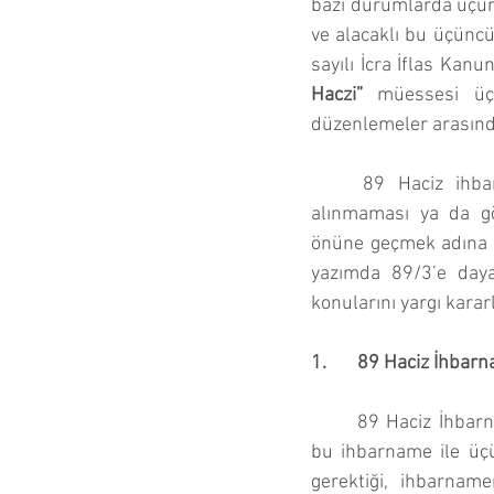
bazı durumlarda üçünc
ve alacaklı bu üçüncü
sayılı İcra İflas Kanu
Haczi”
 müessesi üçü
düzenlemeler arasınd
89 Haciz ihbar
alınmaması ya da gö
önüne geçmek adına İİ
yazımda 89/3’e daya
konularını yargı karar
1.       89 Haciz İhbar
89 Haciz İhbarn
bu ihbarname ile üçü
gerektiği, ihbarname