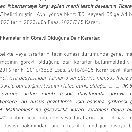
en ihbarnameye karşı açılan menfi tespit davasının Ticar
”
belirtilmiştir.  Aynı yönde bknz: T.C. Kayseri Bölge Adl
2023 tarih, 2023/604 Esas, 2023/365 Kararı.
Mahkemelerinin Görevli Olduğuna Dair Kararlar.
nitelikte veya tarafların tacir olması durumunda genel ma
sinin görevli olduğuna dair kararlar bulunmaktadır. T.
2016 tarih, 2016/3568 Esas, 2016/6425 Karar sayılı ilam
rek icra dosyasından kambiyo senetlerine mahsus haciz yol
borçlu olmadığının tespitini talep etmiş olduğu, ……….  İ
İK 
 üzerine açılan menfi tespit davalarında görevli 
mece, bu husus gözetilerek, işin esasına girilmesi ger
ret Mahkemesi' ne görevsizlik kararı verilmesi doğru o
r.”
Takibin ticari nitelikte veya tarafların tacir olmasını
t davası bakımından önem teşkil etmediğini davaya ba