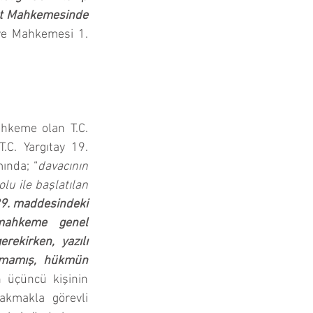
et Mahkemesinde 
iye Mahkemesi 1. 
hkeme olan T.C. 
C. Yargıtay 19. 
ında; “
davacının 
u ile başlatılan 
89. maddesindeki 
mahkeme genel 
ekirken, yazılı 
lmamış, hükmün 
n üçüncü kişinin 
kmakla görevli 