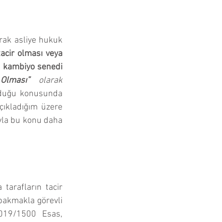
rak asliye hukuk 
tacir olması veya 
n kambiyo senedi 
Olması”
 olarak 
lduğu konusunda 
çıkladığım üzere 
yla bu konu daha 
tarafların tacir 
akmakla görevli 
019/1500 Esas, 