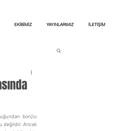
EKİBİMİZ
YAYINLARIMIZ
İLETİŞİM
asında
duğundan borçlu 
 değildir. Ancak 