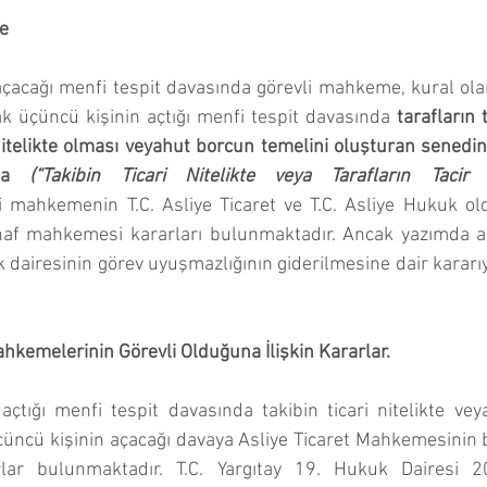
me
açacağı menfi tespit davasında görevli mahkeme, kural ola
k üçüncü kişinin açtığı menfi tespit davasında
 tarafların 
i nitelikte olması veyahut borcun temelini oluşturan senedi
da 
(“Takibin Ticari Nitelikte veya Tarafların Tacir 
li mahkemenin T.C. Asliye Ticaret ve T.C. Asliye Hukuk o
tinaf mahkemesi kararları bulunmaktadır. Ancak yazımda a
uk dairesinin görev uyuşmazlığının giderilmesine dair kararı
 Mahkemelerinin Görevli Olduğuna İlişkin Kararlar.
çtığı menfi tespit davasında takibin ticari nitelikte veya 
ncü kişinin açacağı davaya Asliye Ticaret Mahkemesinin b
lar bulunmaktadır. T.C. Yargıtay 19. Hukuk Dairesi 2