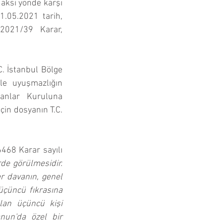
ksi yönde karşı 
.05.2021 tarih, 
021/39 Karar, 
. İstanbul Bölge 
e uyuşmazlığın 
anlar Kuruluna 
in dosyanın T.C. 
468 Karar sayılı 
e görülmesidir. 
 davanın, genel 
çüncü fıkrasına 
an üçüncü kişi 
un'da özel bir 