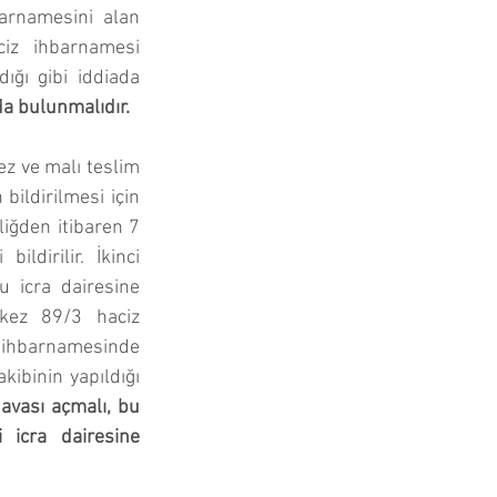
barnamesini alan 
z ihbarnamesi 
ğı gibi iddiada 
da bulunmalıdır.
z ve malı teslim 
ildirilmesi için 
iğden itibaren 7 
ldirilir. İkinci 
 icra dairesine 
ez 89/3 haciz 
z ihbarnamesinde 
ibinin yapıldığı 
avası açmalı, bu 
 icra dairesine 